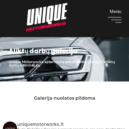
Meniu
Aliktų darbų galerija
Unique Motorworks aptarnautų automobilių galerija ir atliktų
darbų informacija.
Galerija nuolatos pildoma
uniquemotorworks.lt