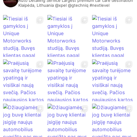
Auto Detailing Service Largest premium car care destination
Klaipėda, Lithuania @xpel @gtechniq #nextlevel